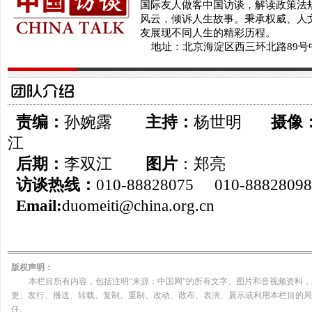
国际友人做客中国访谈，解读政策法
风云，倾诉人生故事。秉承权威、人
友展现不同人生的精彩历程。
地址：北京海淀区西三环北路89号
责编：
孙婉露
主持：
杨世明
摄像
江
后期：
李双江
图片
：郑
访谈热线：
010-88828075 010-88828098
Email:
duomeiti@china.org.cn
版权声明：
本栏目所有内容，包括注明“来源：中国网”的所有文字、图片和音视频资料
更、发行、播送、转载、复制、重制、改动、散布、表演、展示或利用本栏目的局
任。