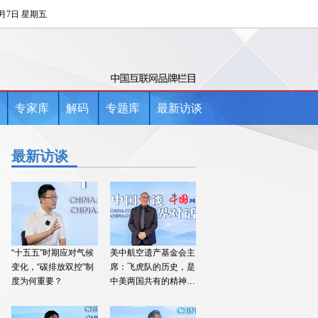
专家库
解码
专题库
最新访谈
最新访谈
“十五五”时期应对气候
美中航空遗产基金会主
变化，“碳排放双控”制
席：飞虎队的历史，是
度为何重要？
中美两国共有的精神财
富