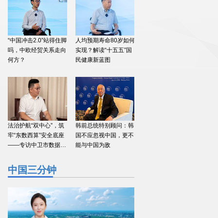
“中国冲击2.0”站得住脚
人均预期寿命80岁如何
吗，中欧经贸关系走向
实现？​解读“十五五”国
何方？
民健康新蓝图
法治护航“双中心”，筑
韩前总统特别顾问：韩
牢“东数西算”安全底座
国不应忽视中国，更不
——专访中卫市数据局
能与中国为敌
副局长
中国三分钟