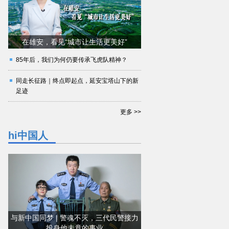
在雄安，看见“城市让生活更美好”
85年后，我们为何仍要传承飞虎队精神？
同走长征路｜终点即起点，延安宝塔山下的新
足迹
更多 >>
hi中国人
与新中国同梦 | 警魂不灭，三代民警接力
投身他未竟的事业