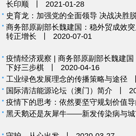
长印顺
丨
2021-01-28
史育龙：加强党的全面领导 决战决胜
商务部原副部长魏建国：稳外贸成效突
转正增长
丨
2020-07-01
疫情经济观察 | 商务部原副部长魏建
下好三步棋
丨
2020-04-16
工业绿色发展理念的传播策略与途径
国际清洁能源论坛（澳门）简介
丨
2
疫情下的思考：依然要坚守规划价值导
黑天鹅还是灰犀牛——新发传染病与城
守护，从心出发
丨
2020-03-27