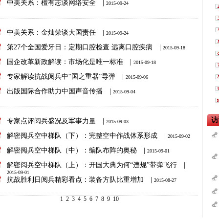
中美关系：檀有志谈网络安全
|
2015-09-24
中美关系：金灿荣谈大国责任
|
2015-09-24
第27个全国爱牙日：定期口腔检查 远离口腔疾病
|
2015-09-18
国企改革新政解读：市场化是唯一标准
|
2015-09-18
专家解读抗战阅兵中“国之重器”导弹
|
2015-09-06
出版国际合作助力中国声音传播
|
2015-09-04
专家点评阅兵盛况及军事力量
|
2015-09-03
解密阅兵空中梯队（下）：完整空中作战体系形成
|
2015-09-02
解密阅兵空中梯队（中）：编队布阵的奥秘
|
2015-09-01
解密阅兵空中梯队（上）：开国大典为何“违规”带弹飞行
|
2015-09-01
抗战胜利日阅兵精彩看点：装备方队比重增加
|
2015-08-27
1
2
3
4
5
6
7
8
9
10