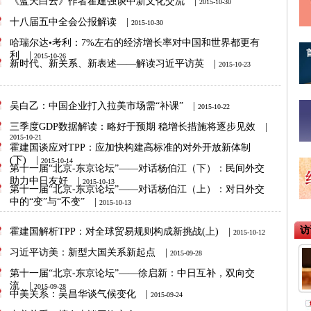
《蓝天白云》作者霍建强谈中新文化交流
|
2015-10-30
十八届五中全会公报解读
|
2015-10-30
哈瑞尔达•考利：7%左右的经济增长率对中国和世界都更有
利
|
2015-10-26
新时代、新关系、新表述——解读习近平访英
|
2015-10-23
吴白乙：中国企业打入拉美市场需“补课”
|
2015-10-22
三季度GDP数据解读：略好于预期 稳增长措施将逐步见效
|
2015-10-21
霍建国谈应对TPP：应加快构建高标准的对外开放新体制
(下)
|
2015-10-14
第十一届“北京-东京论坛”——对话杨伯江（下）：民间外交
助力中日友好
|
2015-10-13
第十一届“北京-东京论坛”——对话杨伯江（上）：对日外交
中的“变”与“不变”
|
2015-10-13
霍建国解析TPP：对全球贸易规则构成新挑战(上)
|
2015-10-12
习近平访美：新型大国关系新起点
|
2015-09-28
第十一届“北京-东京论坛”——徐启新：中日互补，双向交
流
|
2015-09-28
中美关系：吴昌华谈气候变化
|
2015-09-24