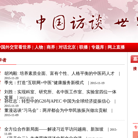
中国外交官看世界
|
人物
|
商界
|
对话北京
|
联播
|
专题库
|
网上直播
学者
胡鸿毅: 培养素质全面、富有个性、人格平衡的中医药人才
|
2015-11-20
季光：打造“互联网+中医”健康服务新模式
|
2015-11-19
刘胜：实现科室、研究所、名中医工作室、实验室四位一体
发展
|
2015-11-19
孙壮志：转型中的G20与APEC 中国为全球经济提振信心
|
2015-11-19
董漫远谈“习马会”：两岸都会为中华民族振兴做出贡献
|
2015-11-09
全方位合作新局面——解读习近平访问越南、新加坡
|
2015-
11-09